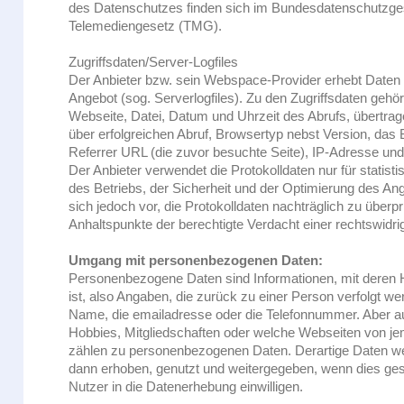
des Datenschutzes finden sich im Bundesdatenschutzg
Telemediengesetz (TMG).
Zugriffsdaten/Server-Logfiles
Der Anbieter bzw. sein Webspace-Provider erhebt Daten ü
Angebot (sog. Serverlogfiles). Zu den Zugriffsdaten geh
Webseite, Datei, Datum und Uhrzeit des Abrufs, übertr
über erfolgreichen Abruf, Browsertyp nebst Version, das
Referrer URL (die zuvor besuchte Seite), IP-Adresse und
Der Anbieter verwendet die Protokolldaten nur für stat
des Betriebs, der Sicherheit und der Optimierung des Ang
sich jedoch vor, die Protokolldaten nachträglich zu über
Anhaltspunkte der berechtigte Verdacht einer rechtswidr
Umgang mit personenbezogenen Daten:
Personenbezogene Daten sind Informationen, mit deren 
ist, also Angaben, die zurück zu einer Person verfolgt 
Name, die emailadresse oder die Telefonnummer. Aber au
Hobbies, Mitgliedschaften oder welche Webseiten von
zählen zu personenbezogenen Daten. Derartige Daten w
dann erhoben, genutzt und weitergegeben, wenn dies geset
Nutzer in die Datenerhebung einwilligen.