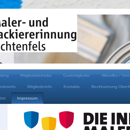
ldung
Mitgliedsbetriebe
Gastmitglieder
Aktuelles / Ter
ndeninfo
Mitgliederinfo
Kontakte
Bezirksinnung Oberf
hrt
Impressum