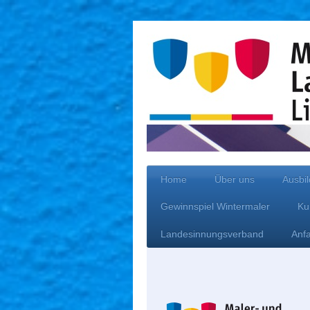
Home
Über uns
Ausbi
Gewinnspiel Wintermaler
Ku
Landesinnungsverband
Anfa