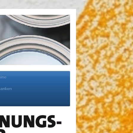
mine
ranken