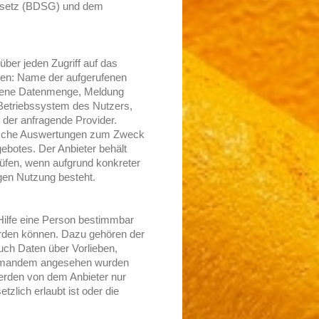
esetz (BDSG) und dem
ber jeden Zugriff auf das
ören: Name der aufgerufenen
agene Datenmenge, Meldung
 Betriebssystem des Nutzers,
 der anfragende Provider.
istische Auswertungen zum Zweck
ebotes. Der Anbieter behält
prüfen, wenn aufgrund konkreter
igen Nutzung besteht.
Hilfe eine Person bestimmbar
werden können. Dazu gehören der
ch Daten über Vorlieben,
 jemandem angesehen wurden
erden von dem Anbieter nur
zlich erlaubt ist oder die