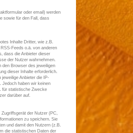
taktformular oder email) werden
 sowie für den Fall, dass
s Inhalte Dritter, wie z.B.
 RSS-Feeds o.ä. von anderen
 dass die Anbieter dieser
dresse der Nutzer wahrnehmen.
an den Browser des jeweiligen
ng dieser Inhalte erforderlich.
eweilige Anbieter die IP-
n. Jedoch haben wir keinen
B. für statistische Zwecke
zer darüber auf.
 Zugriffsgerät der Nutzer (PC,
formationen zu speichern. Sie
ten und damit den Nutzern (z.B.
 die statistischen Daten der